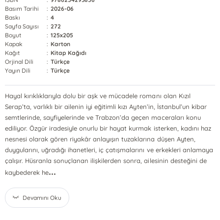
Basım Tarihi
:
2026-06
Baskı
:
4
Sayfa Sayısı
:
272
Boyut
:
125x205
Kapak
:
Karton
Kağıt
:
Kitap Kağıdı
Orjinal Dili
:
Türkçe
Yayın Dili
:
Türkçe
Hayal kırıklıklarıyla dolu bir aşk ve mücadele romanı olan Kızıl
Serap’ta, varlıklı bir ailenin iyi eğitimli kızı Ayten’in, İstanbul’un kibar
semtlerinde, sayfiyelerinde ve Trabzon’da geçen maceraları konu
ediliyor. Özgür iradesiyle onurlu bir hayat kurmak isterken, kadını haz
nesnesi olarak gören riyakâr anlayışın tuzaklarına düşen Ayten,
duygularını, uğradığı ihanetleri, iç çatışmalarını ve erkekleri anlamaya
çalışır. Hüsranla sonuçlanan ilişkilerden sonra, ailesinin desteğini de
...
kaybederek he
Devamını Oku