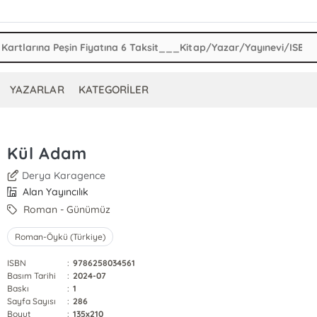
YAZARLAR
KATEGORİLER
Kül Adam
Derya Karagence
Alan Yayıncılık
Roman - Günümüz
Roman-Öykü (Türkiye)
ISBN
:
9786258034561
Basım Tarihi
:
2024-07
Baskı
:
1
Sayfa Sayısı
:
286
Boyut
:
135x210