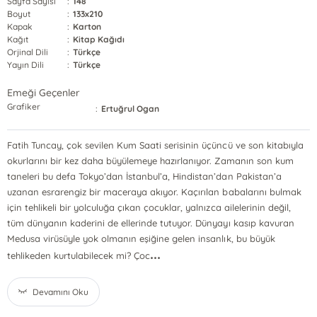
Sayfa Sayısı
:
148
Boyut
:
133x210
Kapak
:
Karton
Kağıt
:
Kitap Kağıdı
Orjinal Dili
:
Türkçe
Yayın Dili
:
Türkçe
Emeği Geçenler
Grafiker
:
Ertuğrul Ogan
Fatih Tuncay, çok sevilen Kum Saati serisinin üçüncü ve son kitabıyla
okurlarını bir kez daha büyülemeye hazırlanıyor. Zamanın son kum
taneleri bu defa Tokyo’dan İstanbul’a, Hindistan’dan Pakistan’a
uzanan esrarengiz bir maceraya akıyor. Kaçırılan babalarını bulmak
için tehlikeli bir yolculuğa çıkan çocuklar, yalnızca ailelerinin değil,
tüm dünyanın kaderini de ellerinde tutuyor. Dünyayı kasıp kavuran
Medusa virüsüyle yok olmanın eşiğine gelen insanlık, bu büyük
...
tehlikeden kurtulabilecek mi? Çoc
Devamını Oku