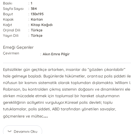
Baskı
:
1
Sayfa Sayısı
:
384
Boyut
:
130x195
Kapak
:
Karton
Kağıt
:
Kitap Kağıdı
Orjinal Dili
:
Türkçe
Yayın Dili
:
Türkçe
Emeği Geçenler
Çevirmen
:
Akın Emre Pilgir
Eşitsizlikler gün geçtikçe artarken, insanlar da “gözden çıkarılabilir”
hale gelmeye başladı. Bugünlerde hükümetler, orantısız polis şiddeti ile
nüfusun bir kısmını sistematik olarak toplumdan dışlamakta. William I.
Robinson, bu kontrolden çıkmış sistemin doğasını ve dinamiklerini ele
alırken mücadele etmek için toplumsal bir hareket oluşturmanın
gerekliliğinin aciliyetini vurguluyor.Küresel polis devleti; toplu
tutuklamalar, polis şiddeti, ABD tarafından yönetilen savaşlar,
...
göçmenlere ve mültec
Devamını Oku