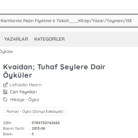
YAZARLAR
KATEGORİLER
Öyküler
Kvaidan; Tuhaf Şeylere Dair
Öyküler
Lafcadio Hearn
Can Yayınları
Hikaye - Öykü
Roman - Öykü (Dünya Edebiyatı)
ISBN
:
9789750742668
Basım Tarihi
:
2013-06
Baskı
:
5