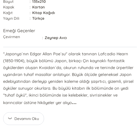
Boyut
:
135x210
Kapak
:
Karton
Kağıt
:
Kitap Kağıdı
Yayın Dili
:
Türkçe
Emeği Geçenler
Çevirmen
:
Zeynep Avcı
"Japonya´nın Edgar Allan Poe´su" olarak tanınan Lafcadio Hearn
(1850-1904), büyük bölümü Japon, birkaçı Çin kaynaklı fantastik
öykülerden oluşan Kvaidan´da, okurun ruhunda ve teninde ürpertiler
uyandıran tuhaf masallar anlatıyor. Büyük ölçüde geleneksel Japon
edebiyatından derleyip yeniden kaleme aldığı şaşırtıcı, gizemli, şiirsel
öyküler sunuyor okurlara. Bu büyülü kitabın ilk bölümünde on yedi
"tuhaf öykü", ikinci bölümünde ise kelebekler, sivrisinekler ve
...
karıncalar üstüne hikâyeler yer alıyo
Devamını Oku