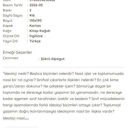
Basım Tarihi
:
2026-03
Baskı
:
2
Sayfa Sayısı
:
416
Boyut
:
135x195
Kapak
:
Karton
Kağıt
:
Kitap Kağıdı
Orjinal Dili
:
İngilizce
Yayın Dili
:
Türkçe
Emeği Geçenler
Çevirmen
:
Şükrü Alpagut
“İdeoloji nedir? Başlıca biçimleri nelerdir? Nasıl işler ve toplumumuzda
nasıl bir rol oynar? Sınıfsal çıkarlarla ilişkileri nelerdir? En çok kime
yararı/zararı dokunur? Ne çelişkiler içerir? Sömürüye dayalı bir
toplumda ne dereceye kadar yaşamın bir yansımasıdır, ne dereceye
kadar egemen sınıf tarafından üretilir ve beslenir? Sınıf mücadelesinin
hangi aşamalarında farklı ideoloji biçimleri ortaya çıkar? Toplumsal
yaşamın doğru kavranmasıyla ideolojinin nasıl bir ilişkisi vardır?
...
İdeoloji nasıl