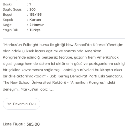
Baskı
:
1
Sayfa Sayısı
:
200
Boyut
:
135x195
Kapak
:
Karton
Kağıt
:
2.Hamur
Yayın Dili
:
Türkçe
"Markus'un Fulbright bursu ile gittiği New School'da Küresel Yönetişim
alanındaki yüksek lisans eğitimi ve sonrasında Amerikan
Kongresi'nde edindiği benzersiz tecrübe, yazarın hem Amerika'daki
siyasi yapıyı hem de sistem içi aktörlerin gücü ve pozisyonlarını çok iyi
bir şekilde kavramasını sağlamış. Lobiciliğin nüveleri bu kitapta akıcı
bir dille aktarılmaktadır." - Bob Kerrey Demokrat Parti Eski Senatörü,
The New School Üniversitesi Rektörü - "Amerikan Kongresi'ndeki
...
deneyimi, Markus'un lobicil
Devamını Oku
385,00
Liste Fiyatı :