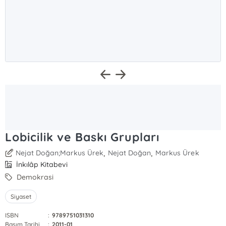
Lobicilik ve Baskı Grupları
,
,
Nejat Doğan;Markus Ürek
Nejat Doğan
Markus Ürek
İnkılâp Kitabevi
Demokrasi
Siyaset
ISBN
:
9789751031310
Basım Tarihi
:
2011-01