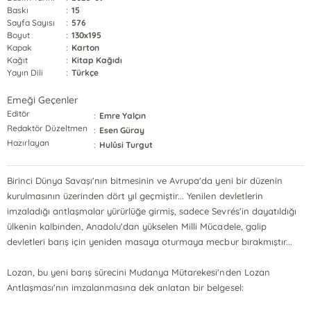
Baskı
:
15
Sayfa Sayısı
:
576
Boyut
:
130x195
Kapak
:
Karton
Kağıt
:
Kitap Kağıdı
Yayın Dili
:
Türkçe
Emeği Geçenler
Editör
:
Emre Yalçın
Redaktör Düzeltmen
:
Esen Güray
Hazırlayan
:
Hulûsi Turgut
Birinci Dünya Savaşı'nın bitmesinin ve Avrupa'da yeni bir düzenin
kurulmasının üzerinden dört yıl geçmiştir... Yenilen devletlerin
imzaladığı antlaşmalar yürürlüğe girmiş, sadece Sevrés'in dayatıldığı
ülkenin kalbinden, Anadolu'dan yükselen Milli Mücadele, galip
devletleri barış için yeniden masaya oturmaya mecbur bırakmıştır...
Lozan, bu yeni barış sürecini Mudanya Mütarekesi'nden Lozan
Antlaşması'nın imzalanmasına dek anlatan bir belgesel: