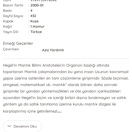
Basım Tarihi
:
2000-01
Baskı
:
4
Sayfa Sayısı
:
432
Kapak
:
Kuşe
Kağıt
:
1.Hamur
Yayın Dili
:
Türkçe
Emeği Geçenler
Çevirmen
:
Aziz Yardımlı
Hegel'in Mantık Bilimi Aristoteles'in Organon başlığı altında
toparlanan Mantık çalışmalarından bu yana insan Usunun kavramsal
yapısı üzerine üstlenilen en tam çözümleme girişimidir. Sözde biçimsel,
simgesel, matematiksel vb. mantık" olarak bilinen daha sonraki
girişimler bir yandan yöntemsizlikleri ve öte yandan içeriksizlikleri
açısından Hegel'in biçim ve içeriği birbiri dışına bırakmayan ve saltık
yöntem ya da saltık tanıtlama üzerine kurulu mantık dizgesi ile
...
karşılaştırma içine getirilemezl
Devamını Oku