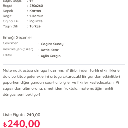
Sayfa Sayısı
:
64
Boyut
:
230x260
Kapak
:
Karton
Kağıt
:
1.Hamur
Orjinal Dili
:
İngilizce
Yayın Dili
:
Türkçe
Emeği Geçenler
Çevirmen
:
Çağlar Sunay
Resimleyen (Çizer)
:
Katie Kear
Editör
:
Aylin Gergin
Matematik ustası olmaya hazır mısın? Birbirinden farklı etkinliklerle
dolu bu kitap yeteneklerini ortaya çıkaracak! Bir yandan etkinlikleri
yaparken diğer yandan şaşırtıcı bilgiler ve fikirler keşfedeceksin. Pi
sayısından altın orana, simetriden fraktala; matematiğin renkli
dünyası seni bekliyor!
240,00
Liste Fiyatı :
240,00
₺