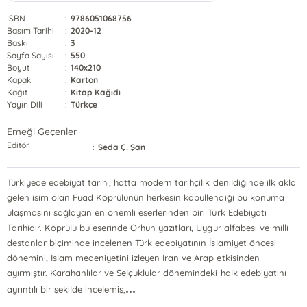
ISBN
:
9786051068756
Basım Tarihi
:
2020-12
Baskı
:
3
Sayfa Sayısı
:
550
Boyut
:
140x210
Kapak
:
Karton
Kağıt
:
Kitap Kağıdı
Yayın Dili
:
Türkçe
Emeği Geçenler
Editör
:
Seda Ç. Şan
Türkiyede edebiyat tarihi, hatta modern tarihçilik denildiğinde ilk akla
gelen isim olan Fuad Köprülünün herkesin kabullendiği bu konuma
ulaşmasını sağlayan en önemli eserlerinden biri Türk Edebiyatı
Tarihidir. Köprülü bu eserinde Orhun yazıtları, Uygur alfabesi ve milli
destanlar biçiminde incelenen Türk edebiyatının İslamiyet öncesi
dönemini, İslam medeniyetini izleyen İran ve Arap etkisinden
ayırmıştır. Karahanlılar ve Selçuklular dönemindeki halk edebiyatını
...
ayrıntılı bir şekilde incelemiş,