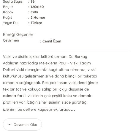
Sayfa Sayısı
:
96
Boyut
:
120x160
Kapak
:
Ciltli
Kağıt
:
2.Hamur
Yayın Dili
:
Türkçe
Emeği Geçenler
Çevirmen
:
Cemil Üzen
Viski ve distile içkiler kültürü uzmanı Dr. Burkay
Adalığ'ın hazırladığı Meleklerin Payı - Viski Tadım
Defteri viski deneyiminizi kayıt altına almanızı, viski
kültürünüzü geliştirmenizi ve daha bilinçli bir tüketici
olmanızı sağlayacak. Pek çok insan viski dendiğinde
tek bir tat ve kokuya sahip bir içkiyi düşünse de
aslında farklı viskilerin çok çeşitli koku ve damak
profilleri var. İçtiğiniz her şişenin sizde yarattığı
...
izlenimi bu deftere kaydetmek, arada
Devamını Oku