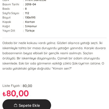
Basım Tarihi
:
2018-04
Baskı
:
8
Sayfa Sayısı
:
112
Boyut
:
130x195
Kapak
:
Karton
Kağıt
:
3.Hamur
Yayın Dili
:
Türkçe
Odada bir nezle kokusu vardı yalnız. Gözleri alışınca yatağı seçti. İki
iskemleyle tahta bir masa duruyordu yatağın yanında. Karşıki duvara
babaannenin beyaz elbiseli bir gençlik resmi asılmıştı. Saçları
örülüydü. Bir iskemleye dayanıyordu. Çizmeli bir adam oturuyordu
iskemlede. Eski bir oda görmenin ezikliği çöktü Şükrüye'nin üstüne. O
sırada yataktaki gölge doğruldu: "Kimsin sen?"
80,00
Liste Fiyatı :
80,00
₺
Sepete Ekle