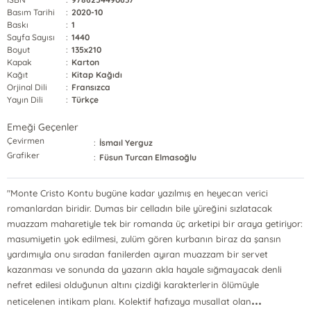
Basım Tarihi
:
2020-10
Baskı
:
1
Sayfa Sayısı
:
1440
Boyut
:
135x210
Kapak
:
Karton
Kağıt
:
Kitap Kağıdı
Orjinal Dili
:
Fransızca
Yayın Dili
:
Türkçe
Emeği Geçenler
Çevirmen
:
İsmaıl Yerguz
Grafiker
:
Füsun Turcan Elmasoğlu
"Monte Cristo Kontu bugüne kadar yazılmış en heyecan verici
romanlardan biridir. Dumas bir celladın bile yüreğini sızlatacak
muazzam maharetiyle tek bir romanda üç arketipi bir araya getiriyor:
masumiyetin yok edilmesi, zulüm gören kurbanın biraz da şansın
yardımıyla onu sıradan fanilerden ayıran muazzam bir servet
kazanması ve sonunda da yazarın akla hayale sığmayacak denli
nefret edilesi olduğunun altını çizdiği karakterlerin ölümüyle
...
neticelenen intikam planı. Kolektif hafızaya musallat olan