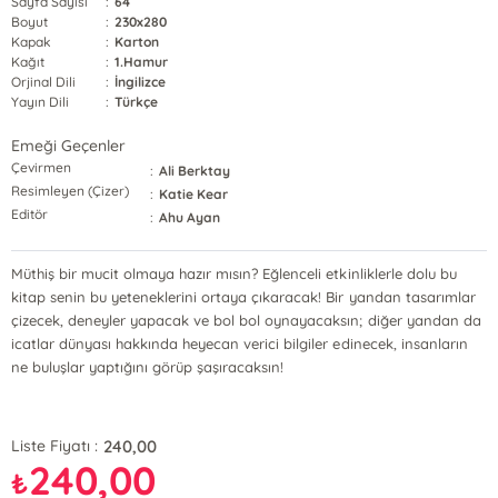
Sayfa Sayısı
:
64
Boyut
:
230x280
Kapak
:
Karton
Kağıt
:
1.Hamur
Orjinal Dili
:
İngilizce
Yayın Dili
:
Türkçe
Emeği Geçenler
Çevirmen
:
Ali Berktay
Resimleyen (Çizer)
:
Katie Kear
Editör
:
Ahu Ayan
Müthiş bir mucit olmaya hazır mısın? Eğlenceli etkinliklerle dolu bu
kitap senin bu yeteneklerini ortaya çıkaracak! Bir yandan tasarımlar
çizecek, deneyler yapacak ve bol bol oynayacaksın; diğer yandan da
icatlar dünyası hakkında heyecan verici bilgiler edinecek, insanların
ne buluşlar yaptığını görüp şaşıracaksın!
240,00
Liste Fiyatı :
240,00
₺