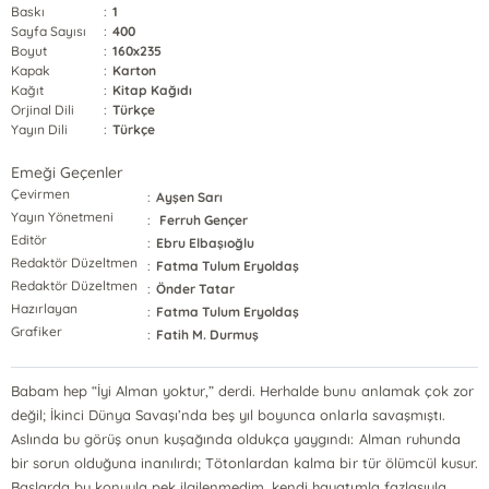
Baskı
:
1
Sayfa Sayısı
:
400
Boyut
:
160x235
Kapak
:
Karton
Kağıt
:
Kitap Kağıdı
Orjinal Dili
:
Türkçe
Yayın Dili
:
Türkçe
Emeği Geçenler
Çevirmen
:
Ayşen Sarı
Yayın Yönetmeni
:
Ferruh Gençer
Editör
:
Ebru Elbaşıoğlu
Redaktör Düzeltmen
:
Fatma Tulum Eryoldaş
Redaktör Düzeltmen
:
Önder Tatar
Hazırlayan
:
Fatma Tulum Eryoldaş
Grafiker
:
Fatih M. Durmuş
Babam hep “İyi Alman yoktur,” derdi. Herhalde bunu anlamak çok zor
değil; İkinci Dünya Savaşı’nda beş yıl boyunca onlarla savaşmıştı.
Aslında bu görüş onun kuşağında oldukça yaygındı: Alman ruhunda
bir sorun olduğuna inanılırdı; Tötonlardan kalma bir tür ölümcül kusur.
Başlarda bu konuyla pek ilgilenmedim, kendi hayatımla fazlasıyla