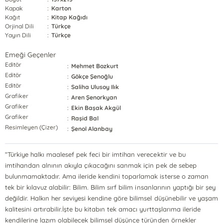
Kapak
:
Karton
Kağıt
:
Kitap Kağıdı
Orjinal Dili
:
Türkçe
Yayın Dili
:
Türkçe
Emeği Geçenler
Editör
:
Mehmet Bozkurt
Editör
:
Gökçe Şenoğlu
Editör
:
Saliha Ulusoy Ilık
Grafiker
:
Aren Şenorkyan
Grafiker
:
Ekin Başak Akgül
Grafiker
:
Raşid Bal
Resimleyen (Çizer)
:
Şenol Alanbay
“Türkiye halkı maalesef pek feci bir imtihan verecektir ve bu
imtihandan alnının akıyla çıkacağını sanmak için pek de sebep
bulunmamaktadır. Ama ileride kendini toparlamak isterse o zaman
tek bir kılavuz alabilir: Bilim. Bilim sırf bilim insanlarının yaptığı bir şey
değildir. Halkın her seviyesi kendine göre bilimsel düşünebilir ve yaşam
kalitesini artırabilir.İşte bu kitabın tek amacı yurttaşlarıma ileride
kendilerine lazım olabilecek bilimsel düşünce türünden örnekler