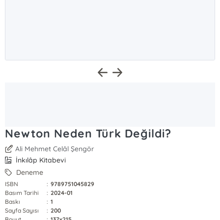
Newton Neden Türk Değildi?
Ali Mehmet Celâl Şengör
İnkılâp Kitabevi
Deneme
ISBN
:
9789751045829
Basım Tarihi
:
2024-01
Baskı
:
1
Sayfa Sayısı
:
200
Boyut
:
137x215