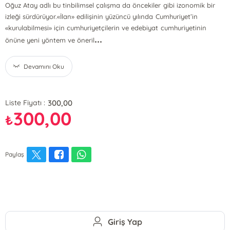
Oğuz Atay adlı bu tinbilimsel çalışma da öncekiler gibi izonomik bir
izleği sürdürüyor.«İlan» edilişinin yüzüncü yılında Cumhuriyet’in
«kurulabilmesi» için cumhuriyetçilerin ve edebiyat cumhuriyetinin
...
önüne yeni yöntem ve öneril
Devamını Oku
300,00
Liste Fiyatı :
300,00
₺
Paylaş
Giriş Yap