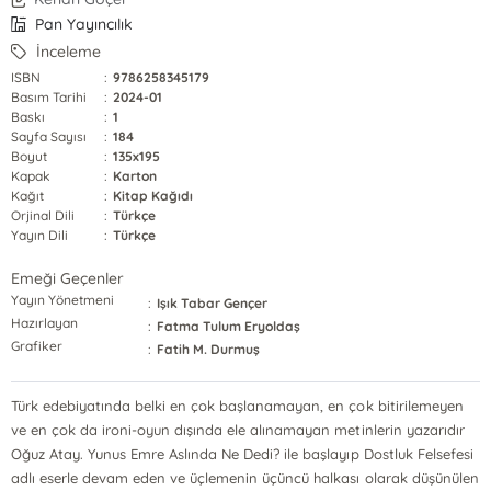
Pan Yayıncılık
İnceleme
ISBN
:
9786258345179
Basım Tarihi
:
2024-01
Baskı
:
1
Sayfa Sayısı
:
184
Boyut
:
135x195
Kapak
:
Karton
Kağıt
:
Kitap Kağıdı
Orjinal Dili
:
Türkçe
Yayın Dili
:
Türkçe
Emeği Geçenler
Yayın Yönetmeni
:
Işık Tabar Gençer
Hazırlayan
:
Fatma Tulum Eryoldaş
Grafiker
:
Fatih M. Durmuş
Türk edebiyatında belki en çok başlanamayan, en çok bitirilemeyen
ve en çok da ironi-oyun dışında ele alınamayan metinlerin yazarıdır
Oğuz Atay. Yunus Emre Aslında Ne Dedi? ile başlayıp Dostluk Felsefesi
adlı eserle devam eden ve üçlemenin üçüncü halkası olarak düşünülen