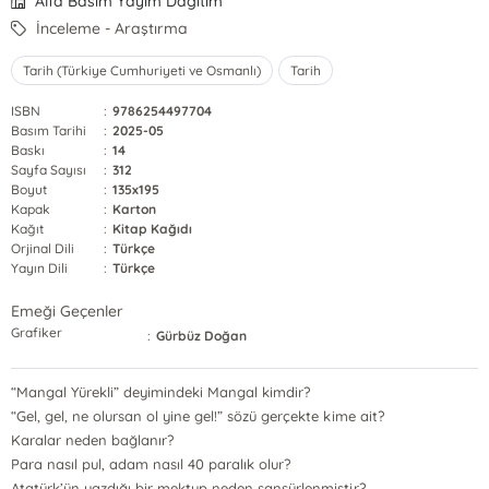
Alfa Basım Yayım Dağıtım
İnceleme - Araştırma
Tarih (Türkiye Cumhuriyeti ve Osmanlı)
Tarih
ISBN
:
9786254497704
Basım Tarihi
:
2025-05
Baskı
:
14
Sayfa Sayısı
:
312
Boyut
:
135x195
Kapak
:
Karton
Kağıt
:
Kitap Kağıdı
Orjinal Dili
:
Türkçe
Yayın Dili
:
Türkçe
Emeği Geçenler
Grafiker
:
Gürbüz Doğan
“Mangal Yürekli” deyimindeki Mangal kimdir?
“Gel, gel, ne olursan ol yine gel!” sözü gerçekte kime ait?
Karalar neden bağlanır?
Para nasıl pul, adam nasıl 40 paralık olur?
Atatürk’ün yazdığı bir mektup neden sansürlenmiştir?