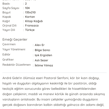
Baskı
:
2
Sayfa Sayısı
:
104
Boyut
:
135x210
Kapak
:
Karton
Kağıt
:
Kitap Kağıdı
Orjinal Dili
:
Fransızca
Yayın Dili
:
Türkçe
Emeği Geçenler
Çevirmen
:
Alev Er
Yayın Yönetmeni
:
Bilge Sancı
Editör
:
Işık Ergüden
Grafiker
:
Aslı Sezer
Redaktör Düzeltmen
:
İklime Yılmaz
André Gide'in ölümsüz eseri Pastoral Senfoni, kör bir kızın doğayı,
hayatı ve duyguları algılayışının keskinliği ile bir pastörün, aldığı
teolojik eğitim sonucunda görev belledikleri ile hissettiklerinden
doğan çelişkinin; maddi ve manevi körlük ile günah arasında sıkışmış
varoluşların anlatısıdır. Bu insani çelişkiler yumağında duyguların
gerçek doğasını barındıran kalbin aldattığı yalnızca din adamı değil,