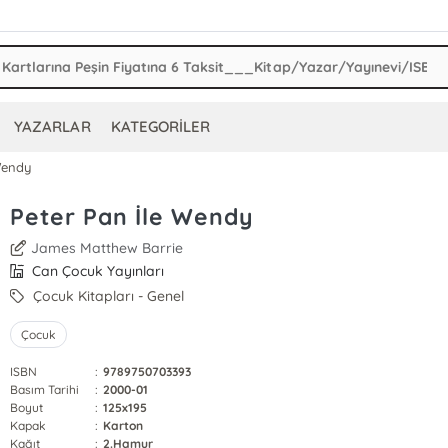
YAZARLAR
KATEGORİLER
Wendy
Peter Pan İle Wendy
James Matthew Barrie
Can Çocuk Yayınları
Çocuk Kitapları - Genel
Çocuk
ISBN
:
9789750703393
Basım Tarihi
:
2000-01
Boyut
:
125x195
Kapak
:
Karton
Kağıt
:
2.Hamur