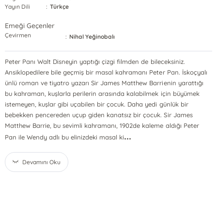
Yayın Dili
:
Türkçe
Emeği Geçenler
Çevirmen
:
Nihal Yeğinobalı
Peter Panı Walt Disneyin yaptığı çizgi filmden de bileceksiniz.
Ansiklopedilere bile geçmiş bir masal kahramanı Peter Pan. İskoçyalı
ünlü roman ve tiyatro yazarı Sir James Matthew Barrienin yarattığı
bu kahraman, kuşlarla perilerin arasında kalabilmek için büyümek
istemeyen, kuşlar gibi uçabilen bir çocuk. Daha yedi günlük bir
bebekken pencereden uçup giden kanatsız bir çocuk. Sir James
Matthew Barrie, bu sevimli kahramanı, 1902de kaleme aldığı Peter
...
Pan ile Wendy adlı bu elinizdeki masal ki
Devamını Oku