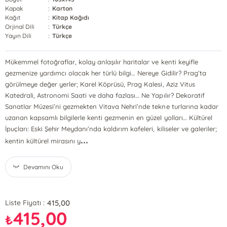
Kapak
:
Karton
Kağıt
:
Kitap Kağıdı
Orjinal Dili
:
Türkçe
Yayın Dili
:
Türkçe
Mükemmel fotoğraflar, kolay anlaşılır haritalar ve kenti keyifle
gezmenize yardımcı olacak her türlü bilgi… Nereye Gidilir? Prag’ta
görülmeye değer yerler; Karel Köprüsü, Prag Kalesi, Aziz Vitus
Katedrali, Astronomi Saati ve daha fazlası… Ne Yapılır? Dekoratif
Sanatlar Müzesi’ni gezmekten Vitava Nehri’nde tekne turlarına kadar
uzanan kapsamlı bilgilerle kenti gezmenin en güzel yolları… Kültürel
İpuçları: Eski Şehir Meydanı’nda kaldırım kafeleri, kiliseler ve galeriler;
...
kentin kültürel mirasını y
Devamını Oku
415,00
Liste Fiyatı :
415,00
₺