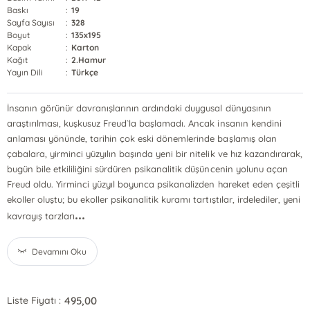
Baskı
:
19
Sayfa Sayısı
:
328
Boyut
:
135x195
Kapak
:
Karton
Kağıt
:
2.Hamur
Yayın Dili
:
Türkçe
İnsanın görünür davranışlarının ardındaki duygusal dünyasının
araştırılması, kuşkusuz Freud`la başlamadı. Ancak insanın kendini
anlaması yönünde, tarihin çok eski dönemlerinde başlamış olan
çabalara, yirminci yüzyılın başında yeni bir nitelik ve hız kazandırarak,
bugün bile etkililiğini sürdüren psikanalitik düşüncenin yolunu açan
Freud oldu. Yirminci yüzyıl boyunca psikanalizden hareket eden çeşitli
ekoller oluştu; bu ekoller psikanalitik kuramı tartıştılar, irdelediler, yeni
...
kavrayış tarzları
Devamını Oku
495,00
Liste Fiyatı :