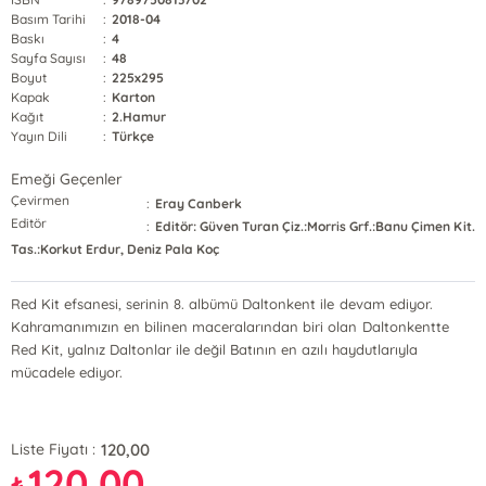
Basım Tarihi
:
2018-04
Baskı
:
4
Sayfa Sayısı
:
48
Boyut
:
225x295
Kapak
:
Karton
Kağıt
:
2.Hamur
Yayın Dili
:
Türkçe
Emeği Geçenler
Çevirmen
:
Eray Canberk
Editör
:
Editör: Güven Turan Çiz.:Morris Grf.:Banu Çimen Kit.
Tas.:Korkut Erdur, Deniz Pala Koç
Red Kit efsanesi, serinin 8. albümü Daltonkent ile devam ediyor.
Kahramanımızın en bilinen maceralarından biri olan Daltonkentte
Red Kit, yalnız Daltonlar ile değil Batının en azılı haydutlarıyla
mücadele ediyor.
120,00
Liste Fiyatı :
120,00
₺