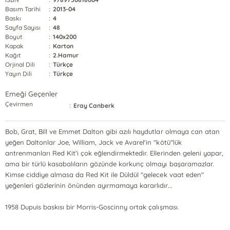
Basım Tarihi
:
2013-04
Baskı
:
4
Sayfa Sayısı
:
48
Boyut
:
140x200
Kapak
:
Karton
Kağıt
:
2.Hamur
Orjinal Dili
:
Türkçe
Yayın Dili
:
Türkçe
Emeği Geçenler
Çevirmen
:
Eray Canberk
Bob, Grat, Bill ve Emmet Dalton gibi azılı haydutlar olmaya can atan
yeğen Daltonlar Joe, William, Jack ve Avarel'in "kötü"lük
antrenmanları Red Kit'i çok eğlendirmektedir. Ellerinden geleni yapar,
ama bir türlü kasabalıların gözünde korkunç olmayı başaramazlar.
Kimse ciddiye almasa da Red Kit ile Düldül "gelecek vaat eden"
yeğenleri gözlerinin önünden ayırmamaya kararlıdır...
1958 Dupuis baskısı bir Morris-Goscinny ortak çalışması.