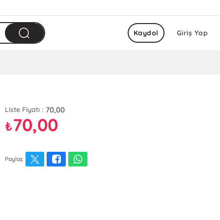
Kaydol
Giriş Yap
70,00
Liste Fiyatı :
70,00
₺
Paylaş