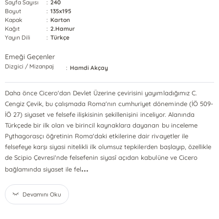
Sayfa Sayısı
:
240
Boyut
:
135x195
Kapak
:
Karton
Kağıt
:
2.Hamur
Yayın Dili
:
Türkçe
Emeği Geçenler
Dizgici / Mizanpaj
:
Hamdi Akçay
Daha önce Cicero'dan Devlet Üzerine çevirisini yayımladığımız C.
Cengiz Çevik, bu çalışmada Roma'nın cumhuriyet döneminde (İÖ 509-
İÖ 27) siyaset ve felsefe ilişkisinin şekillenişini inceliyor. Alanında
Türkçede bir ilk olan ve birincil kaynaklara dayanan bu inceleme
Pythagorasçı öğretinin Roma'daki etkilerine dair rivayetler ile
felsefeye karşı siyasi nitelikli ilk olumsuz tepkilerden başlayıp, özellikle
de Scipio Çevresi'nde felsefenin siyasî açıdan kabulüne ve Cicero
...
bağlamında siyaset ile fel
Devamını Oku