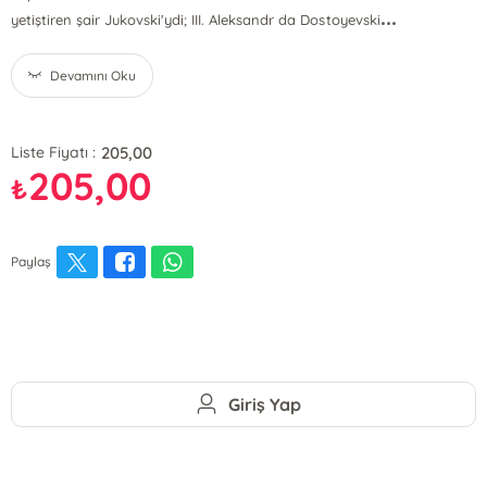
...
yetiştiren şair Jukovski'ydi; III. Aleksandr da Dostoyevski
Devamını Oku
205,00
Liste Fiyatı :
205,00
₺
Paylaş
Giriş Yap