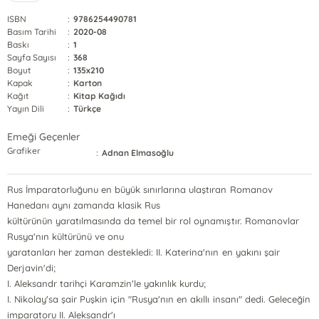
ISBN
:
9786254490781
Basım Tarihi
:
2020-08
Baskı
:
1
Sayfa Sayısı
:
368
Boyut
:
135x210
Kapak
:
Karton
Kağıt
:
Kitap Kağıdı
Yayın Dili
:
Türkçe
Emeği Geçenler
Grafiker
:
Adnan Elmasoğlu
Rus İmparatorluğunu en büyük sınırlarına ulaştıran Romanov
Hanedanı aynı zamanda klasik Rus
kültürünün yaratılmasında da temel bir rol oynamıştır. Romanovlar
Rusya'nın kültürünü ve onu
yaratanları her zaman destekledi: II. Katerina'nın en yakını şair
Derjavin'di;
I. Aleksandr tarihçi Karamzin'le yakınlık kurdu;
I. Nikolay'sa şair Puşkin için "Rusya'nın en akıllı insanı" dedi. Geleceğin
imparatoru II. Aleksandr'ı