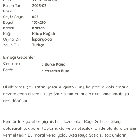
Basım Tarihi
:
2023-03
Baskı
:
1
Sayfa Sayısı
:
885
Boyut
:
135x210
Kapak
:
Karton
Kağıt
:
Kitap Kağıdı
Orjinal Dili
:
İspanyolca
Yayın Dili
:
Türkçe
Emeği Geçenler
Çevirmen
:
Burçe Kaya
Editör
:
Yasemin Büte
Uluslararası çok satan yazar Augusto Cury, hayatlara dokunmaya
devam eden gizemli Rüya Satıcısı’nın bu aydınlatıcı ikinci kitabıyla
geri dönüyor.
Pejmürde kıyafetler giymiş bir filozof olan Rüya Satıcısı, ülkeyi
dolaşarak takipçiler toplamakta ve umutsuzluk içinde olanlara dersler
vermektedir. Bu moral verici yolculukta Rüya Satıcısı, toplumların