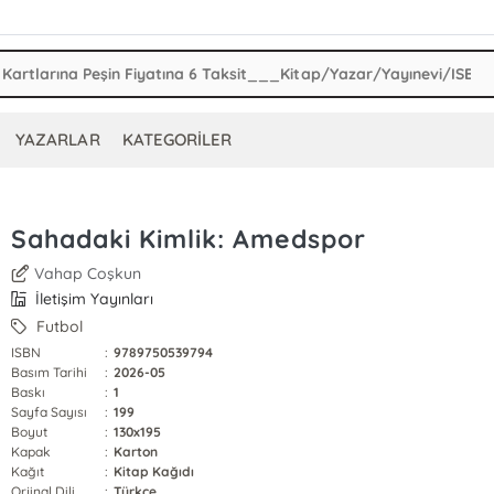
YAZARLAR
KATEGORİLER
Sahadaki Kimlik: Amedspor
Vahap Coşkun
İletişim Yayınları
Futbol
ISBN
:
9789750539794
Basım Tarihi
:
2026-05
Baskı
:
1
Sayfa Sayısı
:
199
Boyut
:
130x195
Kapak
:
Karton
Kağıt
:
Kitap Kağıdı
Orjinal Dili
:
Türkçe