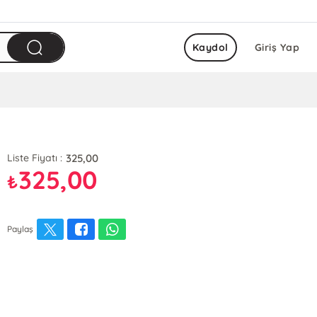
Kaydol
Giriş Yap
325,00
Liste Fiyatı :
325,00
₺
Paylaş