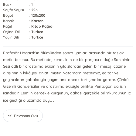
Baskı
:
1
Sayfa Sayısı
:
296
Boyut
:
120x200
Kapak
:
Karton
Kağıt
:
Kitap Kağıdı
Orjinal Dili
:
Türkçe
Yayın Dili
:
Türkçe
Profesör Hogarth’ın ölümünden sonra yazıları arasında bir taslak
metin bulunur. Bu metinde, kendisinin de bir parçası olduğu Sahibinin
Sesi adlı bir araştırma ekibinin yıldızlardan gelen bir mesajı çözme
girişiminin hikâyesi anlatılmıştır. Natamam metnimiz, editör ve
yayıncıların çabalarıyla yayımlanır ancak tartışmalar yaratır. Çünkü
Gizemli Göndericiler ve araştırma ekibiyle birlikte Pentagon da işin
içindedir. Lem’in gerçekle kurgunun, dahası gerçekle bilimkurgunun iç
...
içe geçtiği o uzamda duy
Devamını Oku