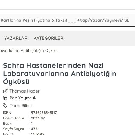
YAZARLAR
KATEGORİLER
uvarlarına Antibiyotiğin Öyküsü
Sahra Hastanelerinden Nazi
Laboratuvarlarına Antibiyotiğin
Öyküsü
Thomas Hager
Pan Yayıncılık
Tarih Bilimi
ISBN
:
9786258345117
Basım Tarihi
:
2023-07
Baskı
:
1
Sayfa Sayısı
:
472
Boyut
:
135x195