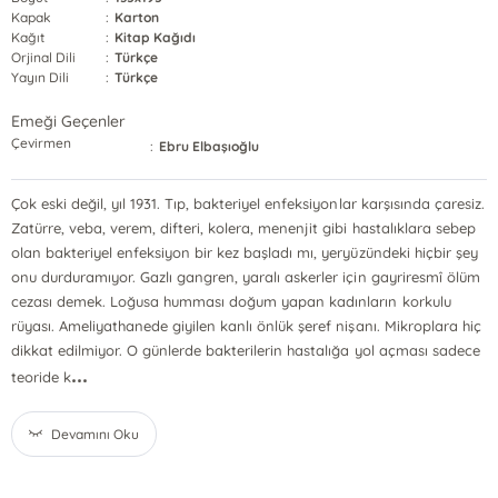
Kapak
:
Karton
Kağıt
:
Kitap Kağıdı
Orjinal Dili
:
Türkçe
Yayın Dili
:
Türkçe
Emeği Geçenler
Çevirmen
:
Ebru Elbaşıoğlu
Çok eski değil, yıl 1931. Tıp, bakteriyel enfeksiyonlar karşısında çaresiz.
Zatürre, veba, verem, difteri, kolera, menenjit gibi hastalıklara sebep
olan bakteriyel enfeksiyon bir kez başladı mı, yeryüzündeki hiçbir şey
onu durduramıyor. Gazlı gangren, yaralı askerler için gayriresmî ölüm
cezası demek. Loğusa humması doğum yapan kadınların korkulu
rüyası. Ameliyathanede giyilen kanlı önlük şeref nişanı. Mikroplara hiç
dikkat edilmiyor. O günlerde bakterilerin hastalığa yol açması sadece
...
teoride k
Devamını Oku