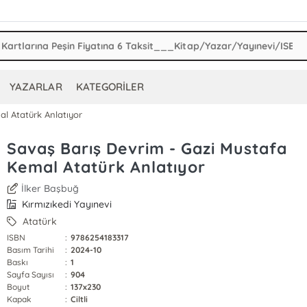
YAZARLAR
KATEGORİLER
l Atatürk Anlatıyor
Savaş Barış Devrim - Gazi Mustafa
Kemal Atatürk Anlatıyor
İlker Başbuğ
Kırmızıkedi Yayınevi
Atatürk
ISBN
:
9786254183317
Basım Tarihi
:
2024-10
Baskı
:
1
Sayfa Sayısı
:
904
Boyut
:
137x230
Kapak
:
Ciltli