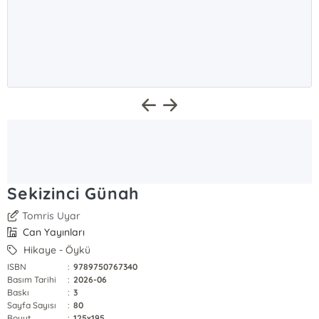
Sekizinci Günah
Tomris Uyar
Can Yayınları
Hikaye - Öykü
ISBN
:
9789750767340
Basım Tarihi
:
2026-06
Baskı
:
3
Sayfa Sayısı
:
80
Boyut
:
125x195