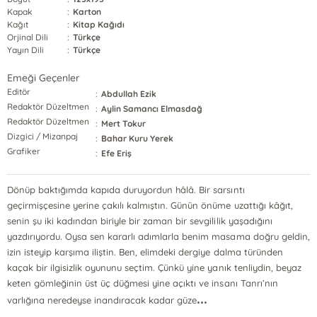
Kapak
:
Karton
Kağıt
:
Kitap Kağıdı
Orjinal Dili
:
Türkçe
Yayın Dili
:
Türkçe
Emeği Geçenler
Editör
:
Abdullah Ezik
Redaktör Düzeltmen
:
Aylin Samancı Elmasdağ
Redaktör Düzeltmen
:
Mert Tokur
Dizgici / Mizanpaj
:
Bahar Kuru Yerek
Grafiker
:
Efe Eriş
Dönüp baktığımda kapıda duruyordun hâlâ. Bir sarsıntı
geçirmişçesine yerine çakılı kalmıştın. Günün önüme uzattığı kâğıt,
senin şu iki kadından biriyle bir zaman bir sevgililik yaşadığını
yazdırıyordu. Oysa sen kararlı adımlarla benim masama doğru geldin,
izin isteyip karşıma iliştin. Ben, elimdeki dergiye dalma türünden
kaçak bir ilgisizlik oyununu seçtim. Çünkü yine yanık tenliydin, beyaz
keten gömleğinin üst üç düğmesi yine açıktı ve insanı Tanrı’nın
...
varlığına neredeyse inandıracak kadar güze