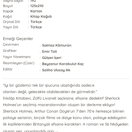
Sayfa Sayısı
:
192
Boyut
:
125x210
Kapak
:
Karton
Kağıt
:
Kitap Kağıdı
Orjinal Dili
:
Türkçe
Yayın Dili
:
Türkçe
Emeği Geçenler
Çevirmen
:
Solmaz Kâmuran
Grafiker
:
Emir Tali
Yayın Yönetmeni
:
Gülşen İşeri
Resimleyen (Çizer)
:
Beyzanur Karabulut Koç
Editör
:
Saliha Ulusoy Ilık
“İyi bir gözlemci tek bir ipucuna ulaştığında sadece
olanları değil, gelecekte olabilecekleri de görmelidir.”
İnkılâp Kitabevi, Zülfü Livaneli seçkisine, efsane dedektif Sherlock
Holmes’un seçilmiş maceralarından oluşan bir derleme ekliyor!
Sherlock Holmes, Arthur Conan Doyle’un 7’den 70’e herkesçe bilinen
polisiye serisinin, birçok filme ve diziye konu olan, polisiye edebiyatın
ilk kişiliklerinden Britanyalı efsane karakteri. 4 roman ve 56 hikâyeden
...
oluşan seri, yayınlandığı gün