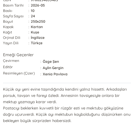
Basım Tarihi
:
2026-05
Baskı
:
10
Sayfa Sayısı
:
24
Boyut
:
250x250
Kapak
:
Karton
Kağıt
:
Kuşe
Orjinal Dili
:
İngilizce
Yayın Dili
:
Türkçe
Emeği Geçenler
Çevirmen
:
Özge Şen
Editör
:
Aylin Gergin
Resimleyen (Çizer)
:
Xenia Pavlova
Küçük ayı yeni evine taşındığında kendini yalnız hissetti. Arkadaşları
porsuk, tavşan ve fareyi özledi. Annesinin tavsiyesiyle onlara bir
mektup yazmaya karar verdi.
Postacıyı beklerken kuvvetli bir rüzgâr esti ve mektubu gökyüzüne
doğru uçuruverdi. Küçük ayı mektubun kaybolduğunu düşünürken onu
bekleyen büyük sürprizden habersizdi.