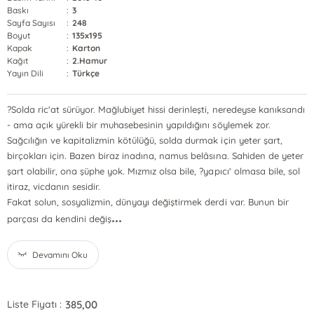
Baskı
:
3
Sayfa Sayısı
:
248
Boyut
:
135x195
Kapak
:
Karton
Kağıt
:
2.Hamur
Yayın Dili
:
Türkçe
?Solda ric'at sürüyor. Mağlubiyet hissi derinleşti, neredeyse kanıksandı
- ama açık yürekli bir muhasebesinin yapıldığını söylemek zor.
Sağcılığın ve kapitalizmin kötülüğü, solda durmak için yeter şart,
birçokları için. Bazen biraz inadına, namus belâsına. Sahiden de yeter
şart olabilir, ona şüphe yok. Mızmız olsa bile, ?yapıcı' olmasa bile, sol
itiraz, vicdanın sesidir.
Fakat solun, sosyalizmin, dünyayı değiştirmek derdi var. Bunun bir
...
parçası da kendini değiş
Devamını Oku
385,00
Liste Fiyatı :