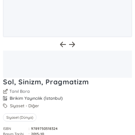
Sol, Sinizm, Pragmatizm
Tanıl Bora
Birikim Yayıncılık (İstanbul)
Siyaset - Diğer
Siyaset (Dünya)
ISBN
:
9789750518324
Basım Tarihi
:
2015-10