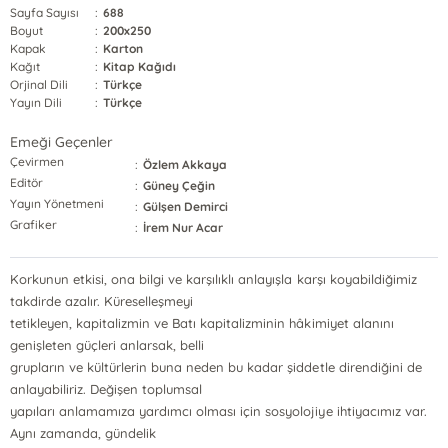
Sayfa Sayısı
:
688
Boyut
:
200x250
Kapak
:
Karton
Kağıt
:
Kitap Kağıdı
Orjinal Dili
:
Türkçe
Yayın Dili
:
Türkçe
Emeği Geçenler
Çevirmen
:
Özlem Akkaya
Editör
:
Güney Çeğin
Yayın Yönetmeni
:
Gülşen Demirci
Grafiker
:
İrem Nur Acar
Korkunun etkisi, ona bilgi ve karşılıklı anlayışla karşı koyabildiğimiz
takdirde azalır. Küreselleşmeyi
tetikleyen, kapitalizmin ve Batı kapitalizminin hâkimiyet alanını
genişleten güçleri anlarsak, belli
grupların ve kültürlerin buna neden bu kadar şiddetle direndiğini de
anlayabiliriz. Değişen toplumsal
yapıları anlamamıza yardımcı olması için sosyolojiye ihtiyacımız var.
Aynı zamanda, gündelik