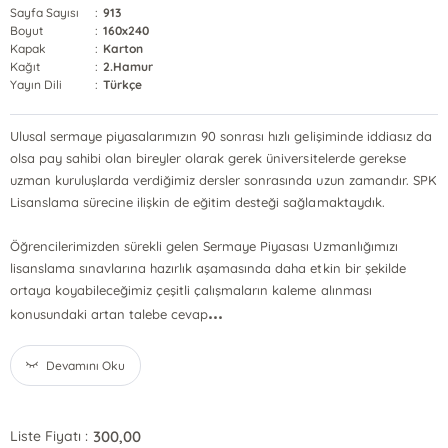
Sayfa Sayısı
:
913
Boyut
:
160x240
Kapak
:
Karton
Kağıt
:
2.Hamur
Yayın Dili
:
Türkçe
Ulusal sermaye piyasalarımızın 90 sonrası hızlı gelişiminde iddiasız da
olsa pay sahibi olan bireyler olarak gerek üniversitelerde gerekse
uzman kuruluşlarda verdiğimiz dersler sonrasında uzun zamandır. SPK
Lisanslama sürecine ilişkin de eğitim desteği sağlamaktaydık.
Öğrencilerimizden sürekli gelen Sermaye Piyasası Uzmanlığımızı
lisanslama sınavlarına hazırlık aşamasında daha etkin bir şekilde
ortaya koyabileceğimiz çeşitli çalışmaların kaleme alınması
...
konusundaki artan talebe cevap
Devamını Oku
300,00
Liste Fiyatı :