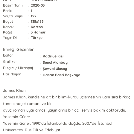
Basım Tarihi
:
2020-03
Baskı
:
1
Sayfa Sayısı
:
192
Boyut
:
135x195
Kapak
:
Karton
Kağıt
:
3.Hamur
Yayın Dili
:
Türkçe
Emeği Geçenler
Editör
:
Kadriye Kızıl
Grafiker
:
Şenol Alanbay
Dizgici / Mizanpaj
:
Şevval Ulusoy
Hazırlayan
:
Hasan Basri Başkaya
James Khan
James Khan, kendisine ait bir bilim-kurgu üçlemesinin yanı sıra birkaç
tane cinayet romanı ve bir
avuç roman uyarlaması yayınlamış bir acil servis bakım doktorudu.
Yasemin Güner
Yasemin Güner, 1990'da İstanbul'da doğdu. 2007'de İstanbul
Üniversitesi Rus Dili ve Edebiyatı