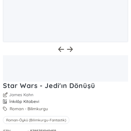
Star Wars - Jedi'ın Dönüşü
James Kahn
İnkılâp Kitabevi
Roman - Bilimkurgu
Roman-Öykü (Bilimkurgu-Fantastik)
ISBN
:
9789751040459