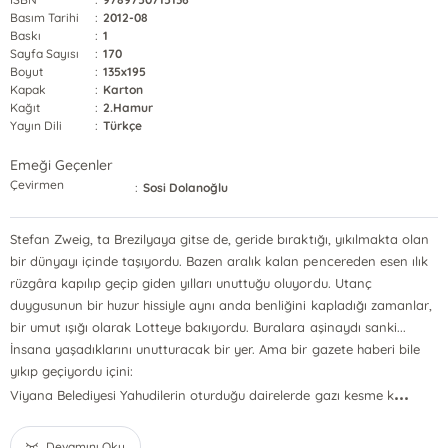
Basım Tarihi
:
2012-08
Baskı
:
1
Sayfa Sayısı
:
170
Boyut
:
135x195
Kapak
:
Karton
Kağıt
:
2.Hamur
Yayın Dili
:
Türkçe
Emeği Geçenler
Çevirmen
:
Sosi Dolanoğlu
Stefan Zweig, ta Brezilyaya gitse de, geride bıraktığı, yıkılmakta olan
bir dünyayı içinde taşıyordu. Bazen aralık kalan pencereden esen ılık
rüzgâra kapılıp geçip giden yılları unuttuğu oluyordu. Utanç
duygusunun bir huzur hissiyle aynı anda benliğini kapladığı zamanlar,
bir umut ışığı olarak Lotteye bakıyordu. Buralara aşinaydı sanki...
İnsana yaşadıklarını unutturacak bir yer. Ama bir gazete haberi bile
yıkıp geçiyordu içini:
...
Viyana Belediyesi Yahudilerin oturduğu dairelerde gazı kesme k
Devamını Oku