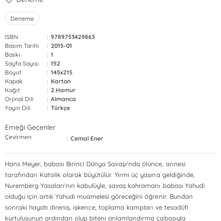
Deneme
ISBN
:
9789753429863
Basım Tarihi
:
2015-01
Baskı
:
1
Sayfa Sayısı
:
152
Boyut
:
145x215
Kapak
:
Karton
Kağıt
:
2.Hamur
Orjinal Dili
:
Almanca
Yayın Dili
:
Türkçe
Emeği Geçenler
Çevirmen
:
Cemal Ener
Hans Meyer, babası Birinci Dünya Savaşı'nda ölünce, annesi
tarafından Katolik olarak büyütülür. Yirmi üç yaşına geldiğinde,
Nuremberg Yasaları'nın kabulüyle, savaş kahramanı babası Yahudi
olduğu için artık Yahudi muamelesi göreceğini öğrenir. Bundan
sonraki hayatı direniş, işkence, toplama kampları ve tesadüfi
kurtuluşunun ardından olup biteni anlamlandırma çabasıyla