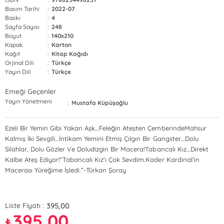
Basım Tarihi
:
2022-07
Baskı
:
4
Sayfa Sayısı
:
248
Boyut
:
140x210
Kapak
:
Karton
Kağıt
:
Kitap Kağıdı
Orjinal Dili
:
Türkçe
Yayın Dili
:
Türkçe
Emeği Geçenler
Yayın Yönetmeni
:
Mustafa Küpüşoğlu
Ezeli Bir Yemin Gibi Yakan Aşk…Feleğin Ateşten ÇemberindeMahsur
Kalmış İki Sevgili…İntikam Yemini Etmiş Çılgın Bir Gangster…Dolu
Silahlar, Dolu Gözler Ve Doludizgin Bir Macera!Tabancalı Kız…Direkt
Kalbe Ateş Ediyor!“Tabancalı Kız’ı Çok Sevdim.Kader Kardinal’in
Macerası Yüreğime İşledi.”-Türkan Şoray
395,00
Liste Fiyatı :
395,00
₺