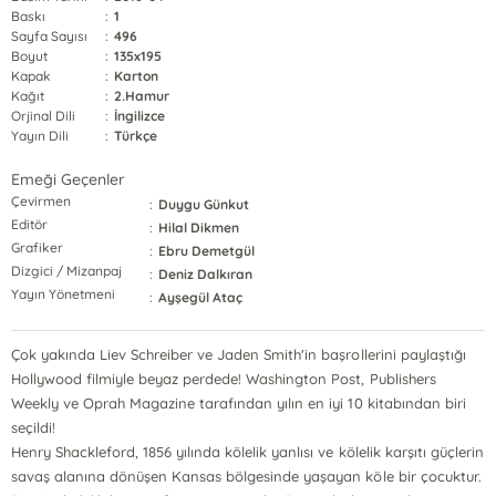
Baskı
:
1
Sayfa Sayısı
:
496
Boyut
:
135x195
Kapak
:
Karton
Kağıt
:
2.Hamur
Orjinal Dili
:
İngilizce
Yayın Dili
:
Türkçe
Emeği Geçenler
Çevirmen
:
Duygu Günkut
Editör
:
Hilal Dikmen
Grafiker
:
Ebru Demetgül
Dizgici / Mizanpaj
:
Deniz Dalkıran
Yayın Yönetmeni
:
Ayşegül Ataç
Çok yakında Liev Schreiber ve Jaden Smith'in başrollerini paylaştığı
Hollywood filmiyle beyaz perdede! Washington Post, Publishers
Weekly ve Oprah Magazine tarafından yılın en iyi 10 kitabından biri
seçildi!
Henry Shackleford, 1856 yılında kölelik yanlısı ve kölelik karşıtı güçlerin
savaş alanına dönüşen Kansas bölgesinde yaşayan köle bir çocuktur.