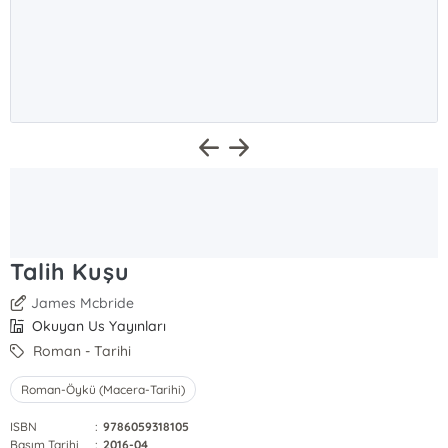
Talih Kuşu
James Mcbride
Okuyan Us Yayınları
Roman - Tarihi
Roman-Öykü (Macera-Tarihi)
ISBN
:
9786059318105
Basım Tarihi
:
2016-04