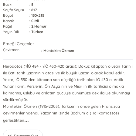
Baskı
:
8
Sayfa Sayısı
:
817
Boyut
:
130x215
Kapak
:
Ciltli
Kağıt
:
2.Hamur
Yayın Dili
:
Türkçe
Emeği Geçenler
Çevirmen
:
Müntekim Ökmen
Herodotos (?İÖ 484 - ?İÖ 430-420 arası): Dokuz kitaptan oluşan Tarih i
ile Batı tarih yazımının atası ve ilk büyük yazarı olarak kabul edilir.
Yazar, İÖ 550 den kitabına son düştüğü tarih olan İÖ 430 a, Antik
Yunanlıların, Perslerin, Ön Asya nın ve Mısır ın ilk tarihçisi olmakla
kalmamış, üslubu ve anlatım gücüyle günümüze dek ilgiyle okunmayı
sürdürmüştür.
Mümtekim Ökmen (1915-2003); Türkçenin önde gelen Fransızca
çevirmenlerindendi. Yazarının izinde Bodrum a (Halikarnassos)
...
yerleştikten
Devamını Oku