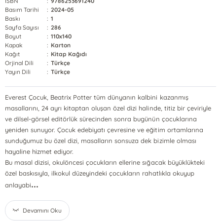
ISBN
:
9786253691240
Basım Tarihi
:
2024-05
Baskı
:
1
Sayfa Sayısı
:
286
Boyut
:
110x140
Kapak
:
Karton
Kağıt
:
Kitap Kağıdı
Orjinal Dili
:
Türkçe
Yayın Dili
:
Türkçe
Everest Çocuk, Beatrix Potter tüm dünyanın kalbini kazanmış
masallarını, 24 ayrı kitaptan oluşan özel dizi halinde, titiz bir çeviriyle
ve dilsel-görsel editörlük sürecinden sonra bugünün çocuklarına
yeniden sunuyor. Çocuk edebiyatı çevresine ve eğitim ortamlarına
sunduğumuz bu özel dizi, masalların sonsuza dek bizimle olması
hayaline hizmet ediyor.
Bu masal dizisi, okulöncesi çocukların ellerine sığacak büyüklükteki
özel baskısıyla, ilkokul düzeyindeki çocukların rahatlıkla okuyup
...
anlayabi
Devamını Oku