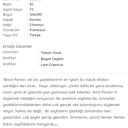
Baskı
:
32
Sayfa Sayısı
:
72
Boyut
:
125x195
Kapak
:
Karton
Kağıt
:
2.Hamur
Orjinal Dili
:
Fransızca
Yayın Dili
:
Türkçe
Emeği Geçenler
Çevirmen
:
Tahsin Yücel
Grafiker
:
Beyza Ceylan
Grafiker
:
Lom Creative
"Brice Parain, sık sık, yazdıklarımın en iyisini bu küçük kitabın
içerdiğini ileri sürer... Hayır, aldanıyor, çünkü deha bir yana bırakılırsa,
insan yirmi iki yaşında yazı yazmasını pek bilemez. Ama Parain´in
söylemek istediğini anlıyorum. Bu acemice sayfalarda, sonradan
yazdıklarımdakilerden daha çok gerçek aşk bulunduğunu söylemek
istiyor; haksız da değil... Bu sayfaların yazıldığı zamandan beri
yaşlandım, çok şeyler görüp geçirdim. Sınırlarımı, sonra hemen hemen
...
bütün zayıflıklarımı tanıyarak