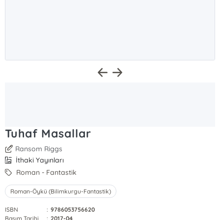
Tuhaf Masallar
Ransom Riggs
İthaki Yayınları
Roman - Fantastik
Roman-Öykü (Bilimkurgu-Fantastik)
ISBN
:
9786053756620
Basım Tarihi
:
2017-04