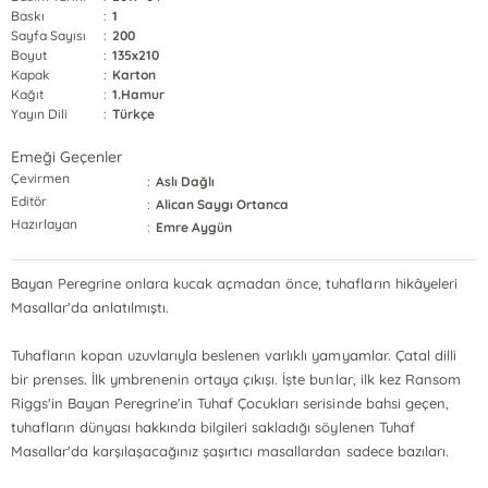
Baskı
:
1
Sayfa Sayısı
:
200
Boyut
:
135x210
Kapak
:
Karton
Kağıt
:
1.Hamur
Yayın Dili
:
Türkçe
Emeği Geçenler
Çevirmen
:
Aslı Dağlı
Editör
:
Alican Saygı Ortanca
Hazırlayan
:
Emre Aygün
Bayan Peregrine onlara kucak açmadan önce, tuhafların hikâyeleri
Masallar'da anlatılmıştı.
Tuhafların kopan uzuvlarıyla beslenen varlıklı yamyamlar. Çatal dilli
bir prenses. İlk ymbrenenin ortaya çıkışı. İşte bunlar, ilk kez Ransom
Riggs'in Bayan Peregrine'in Tuhaf Çocukları serisinde bahsi geçen,
tuhafların dünyası hakkında bilgileri sakladığı söylenen Tuhaf
Masallar'da karşılaşacağınız şaşırtıcı masallardan sadece bazıları.