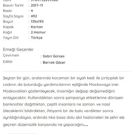
Basım Tarihi
:
2017-11
Baskı
:
4
Sayfa Sayısı
:
492
Boyut
:
135x195
Kapak
:
Karton
Kağıt
:
2.Hamur
Yayın Dili
:
Türkçe
Emeği Geçenler
Çevirmen
:
Sabri Gürses
Editör
:
Berrak Göçer
Şeytan bir gün, aralarında kocaman bir siyah kedi ile çırılçıplak bir
cadının da bulunduğu yardımcılarının eşliğinde Moskovaya iner.
Moskovalıları gözlemleyecek, insanlığın değişip değişmediğini
anlayacaktır. Kullanıldıktan sonra şampanya etiketlerine dönüşen
banknotlar dağıttıktan, çeşitli insanlara ne zaman ve nasıl
öleceklerini bildirdikten, ihtişamlı bir de balo verdikten sonra
ayrıldığındaysa, ardında tıka basa dolu akıl hastaneleri ile şehri ele
...
geçiren düzensizlik karşısında ne yapacağını