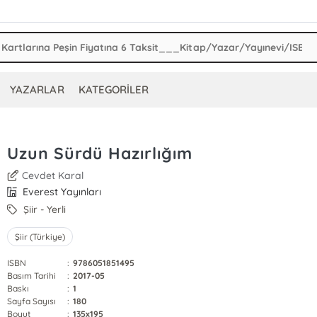
YAZARLAR
KATEGORİLER
Uzun Sürdü Hazırlığım
Cevdet Karal
Everest Yayınları
Şiir - Yerli
Şiir (Türkiye)
ISBN
:
9786051851495
Basım Tarihi
:
2017-05
Baskı
:
1
Sayfa Sayısı
:
180
Boyut
:
135x195