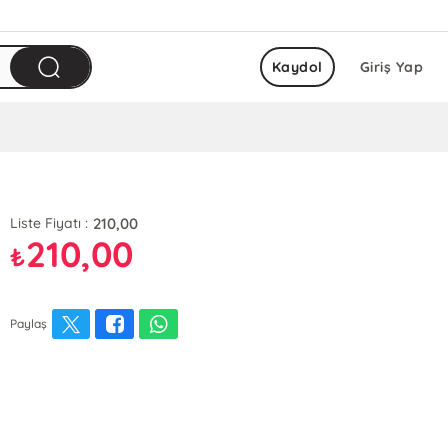
Kaydol
Giriş Yap
210,00
Liste Fiyatı :
210,00
₺
Paylaş